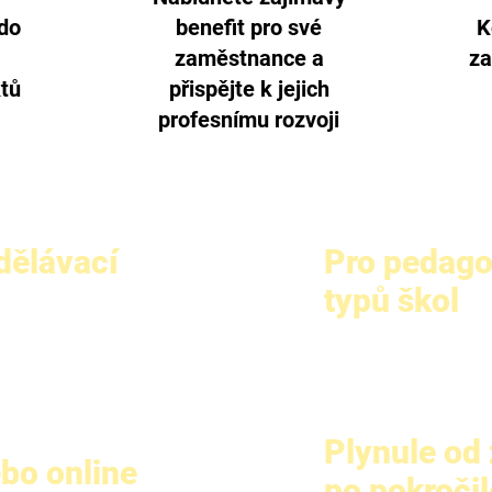
 do
benefit pro své
K
zaměstnance a
za
ktů
přispějte k jejich
profesnímu rozvoji
dělávací
Pro pedago
typů škol
cí MŠMT č.j.: MSMT- 
Jazykové kurzy jsou 
pracovníkům základních
odborných škol a gymn
iny realizujeme 
7. Rádi Vám sdělíme 
Kurzy mohou využít ta
Plynule od
skytneme 
uměleckých škol a ško
bo online
rými dlouhodobě 
vzdělávání včetně ve
po pokročil