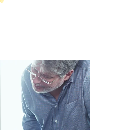
ových úrovní od A1 až do B2 (podle 
i 32 výukových hodin na jeden kurz.

ch kurzů je zajištěna