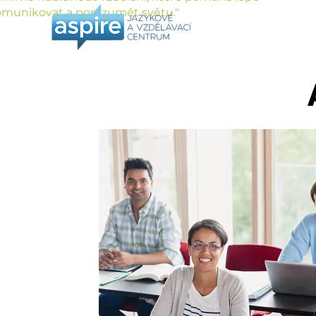
munikovat a porozumět světu."