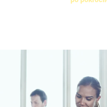
áme online nebo
Kurzy v rozpětí jazyk
le (školy).
SERR) a časové dotazc
Návazanost  jednotlivý