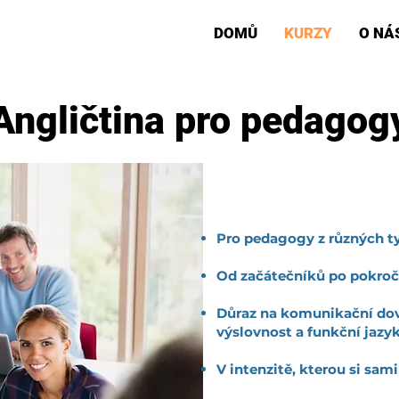
DOMŮ
KURZY
O NÁ
Angličtina pro pedagog
Kurzy s akreditac
Pro pedagogy z různých t
Od začátečníků po pokroč
Důraz na komunikační dove
výslovnost a funkční jazy
V intenzitě, kterou si sami