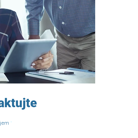
aktujte
ájem
*