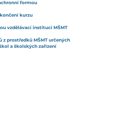
nchronní formou
končení kurzu
ou vzdělávací institucí MŠMT
ů z prostředků MŠMT určených
škol a školských zařízení