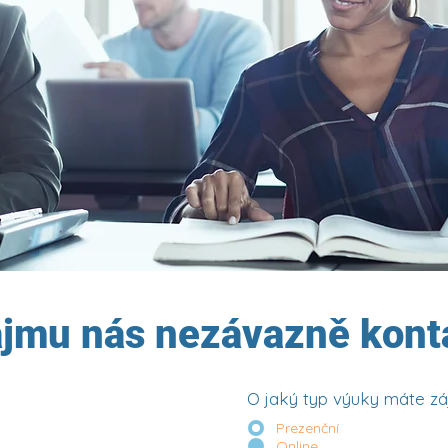
ájmu nás nezávazně kont
O jaký typ výuky máte z
Prezenční
Online