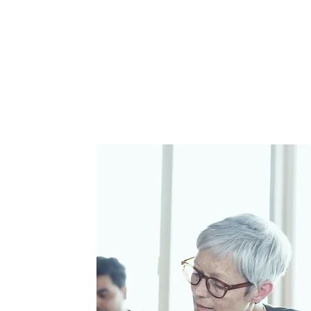
spolupracujeme.
Akreditované kurzy pořád
prezenčně v místě zadavate