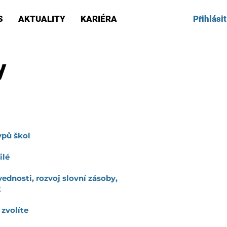
Přihlásit
S
AKTUALITY
KARIÉRA
y
í MŠMT v systému DVPP
ypů škol
ilé
dnosti, rozvoj slovní zásoby,
k
 zvolíte