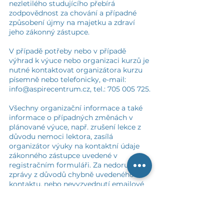
nezletilého studujícího přebírá
zodpovědnost za chování a případné
způsobení újmy na majetku a zdraví
jeho zákonný zástupce.
V případě potřeby nebo v případě
výhrad k výuce nebo organizaci kurzů je
nutné kontaktovat organizátora kurzu
písemně nebo telefonicky, e-mail:
info@aspirecentrum.cz
, tel.:
705 005 725
.
Všechny organizační informace a také
informace o případných změnách v
plánované výuce, např. zrušení lekce z
důvodu nemoci lektora, zasílá
organizátor výuky na kontaktní údaje
zákonného zástupce uvedené v
registračním formuláři. Za nedoručení
zprávy z důvodů chybně uvedeného
kontaktu, nebo nevyzvednutí emailové
nebo sms zprávy zákonným zástupcem
nepřebírá organizátor výuky
zodpovědnost. Upozorňujeme na
nutnost kontroly spam a hromadné