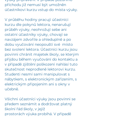
příchodu již nemusí být umožněn
účastníkovi kurzu vstup do místa výuky.
V průběhu hodiny pracují účastníci
kurzu dle pokynů lektora, nenarušují
průběh výuky, neohrožují sebe ani
ostatní účastníky výuky, chovají se
navzájem zdvořile a ohleduplně a po
dobu vyučování neopouští své místo
bez svolení lektora. Účastníci kurzu jsou
povinni chránit majetek školy, se kterým
přijdou během vyučování do kontaktu a
v případě zjištění poškození nahlásí tuto
skutečnost neprodleně lektorovi kurzu.
Studenti nesmí sami manipulovat s
nábytkem, s elektronickým zařízením, s
elektrickým připojením ani s okny v
učebně.
Všichni účastníci výuky jsou povinni se
předem seznámit a dodržovat platný
školní řád školy, v jejíž
prostorách výuka probíhá. V případě