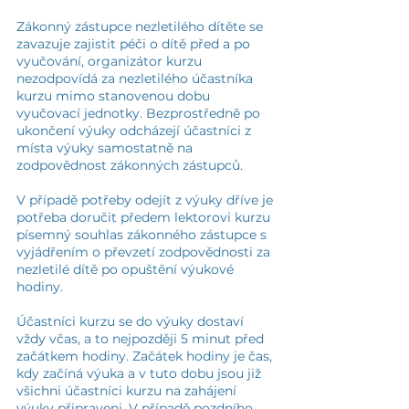
Zákonný zástupce nezletilého dítěte se
zavazuje zajistit péči o dítě před a po
vyučování, organizátor kurzu
nezodpovídá za nezletilého účastníka
kurzu mimo stanovenou dobu
vyučovací jednotky. Bezprostředně po
ukončení výuky odcházejí účastníci z
místa výuky samostatně na
zodpovědnost zákonných zástupců.
V případě potřeby odejít z výuky dříve je
potřeba doručit předem lektorovi kurzu
písemný souhlas zákonného zástupce s
vyjádřením o převzetí zodpovědnosti za
nezletilé dítě po opuštění výukové
hodiny.
Účastníci kurzu se do výuky dostaví
vždy včas, a to nejpozději 5 minut před
začátkem hodiny. Začátek hodiny je čas,
kdy začíná výuka a v tuto dobu jsou již
všichni účastníci kurzu na zahájení
výuky připraveni. V případě pozdního