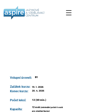
B1 Preliminary
Plus - online
:
B1
Vstupní úroveň
Začátek kurzu:
19. 1. 2026
20. 4. 2026
Konec kurzu:
Počet lekcí:
12 (60 min.)
12 osob
(minimální počet 6 osob
Kapacita:​
pro otevření kurzu)