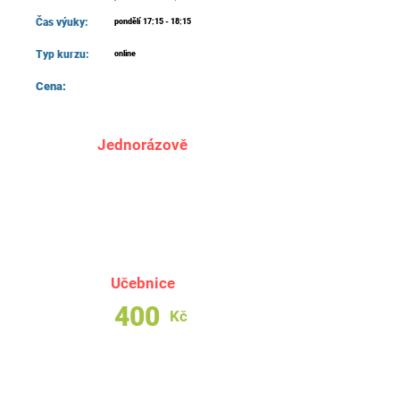
Čas výuky:
pondělí 17:15 - 18:15
Typ kurzu:
online
Cena:
Jednorázově
3 300
Kč
Učebnice
400
Kč
Cena učebnice není zahrnuta v ceně kurzovného.
Studentům učebnici zajistíme, pokud si zvolí její
objednání v registračním formuláři do kurzu. V