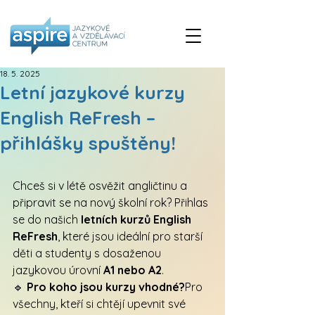
18. 5. 2025
Letní jazykové kurzy
English ReFresh –
přihlášky spuštěny!
Chceš si v létě osvěžit angličtinu a 
připravit se na nový školní rok? Přihlas 
se do našich 
letních kurzů English 
ReFresh
, které jsou ideální pro starší 
děti a studenty s dosaženou 
jazykovou úrovní 
A1 nebo A2
.
🔹 
Pro koho jsou kurzy vhodné?
Pro 
všechny, kteří si chtějí upevnit své 