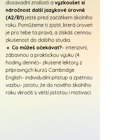
dosavadní znalosti a 
vyzkoušet si 
náročnost další jazykové úrovně 
(A2/B1)
 ještě před začátkem školního 
roku. Pomůžeme ti zjistit, která úroveň 
je pro tebe ta pravá, a získáš cennou 
zkušenost do dalšího studia.
🔹 
Co můžeš očekávat?
– intenzivní, 
zábavnou a praktickou výuku (4 
hodiny denně)– zkušené lektory z 
přípravných kurzů Cambridge 
English– individuální přístup a zpětnou 
vazbu– jistotu, že do nového školního 
roku vkročíš s větší jistotou i motivací.