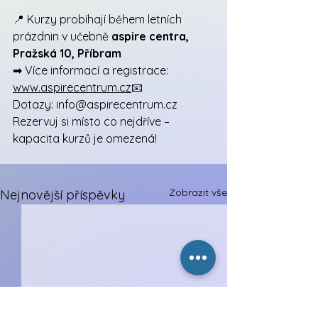
📍 Kurzy probíhají během letních 
prázdnin v učebně 
aspire centra, 
Pražská 10, Příbram
➡ Více informací a registrace: 
www.aspirecentrum.cz
📧 
Dotazy: 
info@aspirecentrum.cz
Rezervuj si místo co nejdříve – 
kapacita kurzů je omezená!
Zobrazit vše
Nejnovější příspěvky